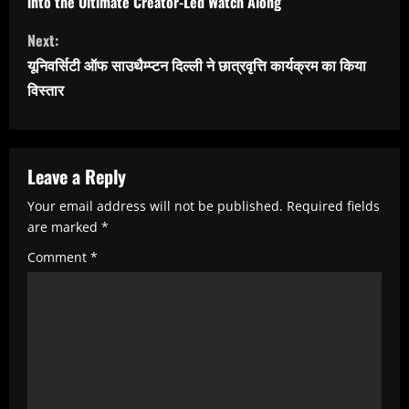
n
into the Ultimate Creator-Led Watch Along
t
Next:
i
यूनिवर्सिटी ऑफ साउथैम्प्टन दिल्ली ने छात्रवृत्ति कार्यक्रम का किया
n
विस्तार
u
e
R
Leave a Reply
e
Your email address will not be published.
Required fields
are marked
*
a
Comment
*
d
i
n
g