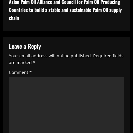
Asian Palm Oil Alliance and Council for Palm Oil Producing
i
Countries to build a stable and sustainable Palm Oil supply
n
chain
u
e
R
Leave a Reply
e
Your email address will not be published.
Required fields
are marked
*
a
Comment
*
d
i
n
g