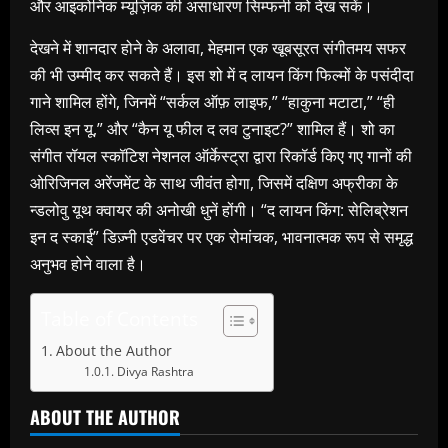
और आइकोनिक म्यूज़िक की असाधारण सिम्फनी को देख सकें।
देखने में शानदार होने के अलावा, मेहमान एक खूबसूरत संगीतमय सफर
की भी उम्मीद कर सकते हैं। इस शो में द लायन किंग फिल्मों के पसंदीदा
गाने शामिल होंगे, जिनमें “सर्कल ऑफ़ लाइफ,” “हाकुना मटाटा,” “ही
लिव्स इन यू,” और “कैन यू फील द लव टुनाइट?” शामिल हैं। शो का
संगीत रॉयल स्कॉटिश नेशनल ऑर्केस्ट्रा द्वारा रिकॉर्ड किए गए गानों की
ओरिजिनल अरेंजमेंट के साथ जीवंत होगा, जिसमें दक्षिण अफ्रीका के
न्डलोवु यूथ क्वायर की अनोखी धुनें होंगी। “द लायन किंग: सेलिब्रेशन
इन द स्काई” डिज़्नी एडवेंचर पर एक रोमांचक, भावनात्मक रूप से समृद्ध
अनुभव होने वाला है।
Table of Contents
About the Author
Divya Rashtra
ABOUT THE AUTHOR