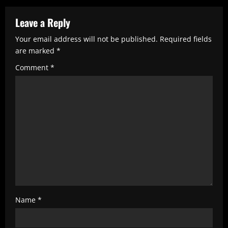
u
e
Leave a Reply
R
Your email address will not be published.
Required fields
e
are marked
*
a
Comment
*
d
i
n
g
Name
*