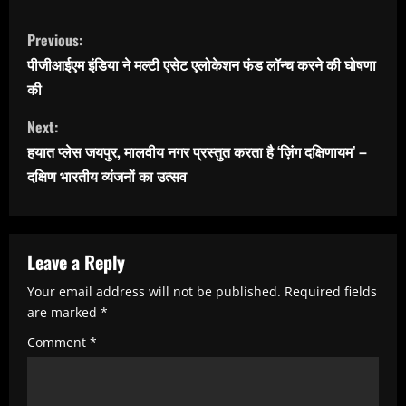
C
Previous:
o
पीजीआईएम इंडिया ने मल्टी एसेट एलोकेशन फंड लॉन्च करने की घोषणा
n
की
t
Next:
i
हयात प्लेस जयपुर, मालवीय नगर प्रस्तुत करता है ‘ज़िंग दक्षिणायम’ –
n
दक्षिण भारतीय व्यंजनों का उत्सव
u
e
R
Leave a Reply
e
Your email address will not be published.
Required fields
are marked
*
a
Comment
*
d
i