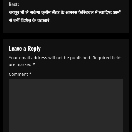
Next:
t
जयपुर भी ले सकेगा क्रीम सेंटर के आमरस फेस्टिवल में स्वादिष्ट आमों
i
से बनीं डिशेज़ के चटखारे
n
u
e
Leave a Reply
R
Your email address will not be published.
Required fields
e
are marked
*
a
Comment
*
d
i
n
g