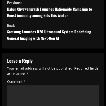
Previous:
o
Dabur Chyawanprash Launches Nationwide Campaign to
n
Boost immunity among kids this Winter
t
Next:
i
Samsung Launches R20 Ultrasound System Redefining
n
General Imaging with Next-Gen AI
u
e
R
Leave a Reply
e
Your email address will not be published.
Required fields
are marked
*
a
Comment
*
d
i
n