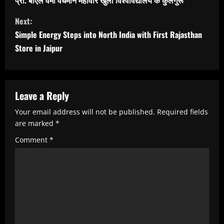
n
Next:
t
Simple Energy Steps into North India with First Rajasthan
i
Store in Jaipur
n
u
e
Leave a Reply
R
Your email address will not be published.
Required fields
e
are marked
*
a
Comment
*
d
i
n
g