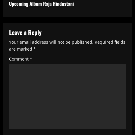
n
Upcoming Album Raja Hindustani
u
e
R
Leave a Reply
e
Your email address will not be published.
Required fields
are marked
*
a
Comment
*
d
i
n
g