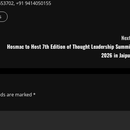
9660653702, +91 9414050155
s
Next
Hosmac to Host 7th Edition of Thought Leadership Summi
2026 in Jaipu
elds are marked
*