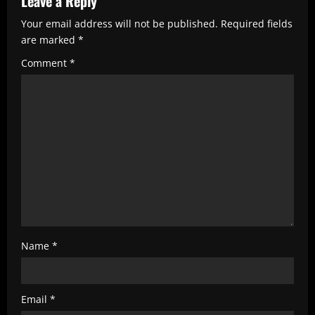
e
Leave a Reply
R
Your email address will not be published.
Required fields
e
are marked
*
a
Comment
*
d
i
n
g
Name
*
Email
*