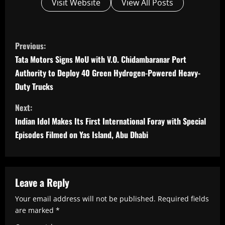
Visit Website
View All Posts
C
Previous:
o
Tata Motors Signs MoU with V.O. Chidambaranar Port
n
Authority to Deploy 40 Green Hydrogen-Powered Heavy-
t
Duty Trucks
i
Next:
n
Indian Idol Makes Its First International Foray with Special
u
Episodes Filmed on Yas Island, Abu Dhabi
e
R
Leave a Reply
e
a
Your email address will not be published.
Required fields
are marked
*
d