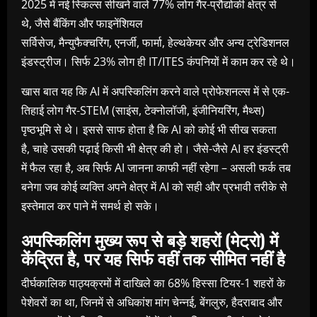
2025 में नई स्किल्स सीखने वाले 77% लोग गैर-प्रौद्योकी क्षेत्र से
थे, जैसे बैंकिंग और फाइनेंशियल
सर्विसेज, मैन्युफैक्चरिंग, एनर्जी, फार्मा, हेल्थकेयर और अन्य ट्रेडिशनल
इंडस्ट्रीज। सिर्फ 23% लोग ही IT/ITES कंपनियों में काम कर रहे थे।
खास बात यह कि AI में अपस्किलिंग करने वाले प्रोफेशनल्स में से एक-
तिहाई लोग गैर-STEM (साइंस, टेक्नोलॉजी, इंजीनियरिंग, मैथ्स)
पृष्‍ठभूमि से थे। इससे साफ होता है कि AI को कोई भी सीख सकता
है, चाहे उसकी पढ़ाई किसी भी क्षेत्र की हो। जैसे-जैसे AI हर इंडस्ट्री
में फैल रहा है, अब सिर्फ AI जानना काफी नहीं रहेगा – असली फर्क तब
बनेगा जब कोई व्यक्ति अपने क्षेत्र में AI को सही और प्रभावी तरीके से
इस्तेमाल कर पाने में समर्थ हो सके।
अपस्किलिंग मुख्य रूप से बड़े शहरों (मेट्रो) में
केंद्रित है
,
पर यह सिर्फ वहीं तक सीमित नहीं है
दीर्घकालिक पाठ्यक्रमों में दाखिले का 68% हिस्सा टियर-1 शहरों के
पेशेवरों का था, जिनमें से अधिकांश मांग चेन्नई, बेंगलुरु, हैदराबाद और