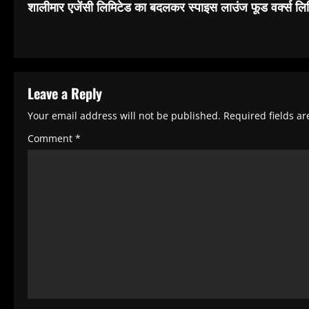
o
शालीमार एजेंसी लिमिटेड का बदलकर स्पाइस लाउंज फूड वर्क्स लि
n
t
i
Leave a Reply
n
u
Your email address will not be published.
Required fields a
e
Comment
*
R
e
a
d
i
n
g