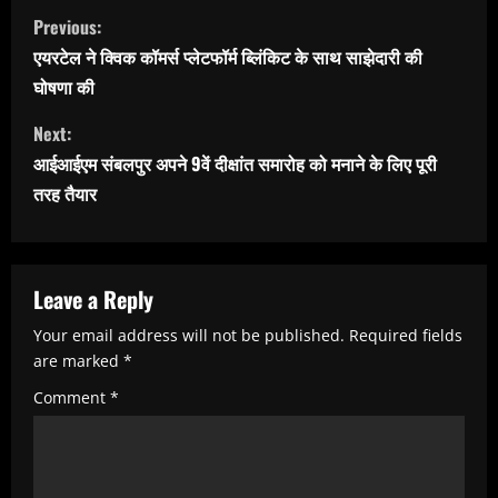
C
Previous:
o
एयरटेल ने क्विक कॉमर्स प्लेटफॉर्म ब्लिंकिट के साथ साझेदारी की
n
घोषणा की
t
Next:
i
आईआईएम संबलपुर अपने 9वें दीक्षांत समारोह को मनाने के लिए पूरी
n
तरह तैयार
u
e
R
Leave a Reply
e
Your email address will not be published.
Required fields
are marked
*
a
Comment
*
d
i
n