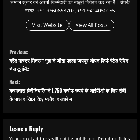
समाज सुधार की अपनी जिम्मेदारी का बखूबी निर्वहन कर रहा है। संपर्क
नम्बर:-+91 9660653702, +91 9414050155
Visit Website
View All Posts
C
Previous:
o
ग्रैंड मास्टर मित्रभा गुहा ने जीता पहला जयपुर ओपन फिडे रेटेड रैपिड
n
चेस टूर्नामेंट
t
Next:
i
करमतारा इंजीनियरिंग ने 1,750 करोड़ रुपये के आईपीओ के लिए सेबी
n
के पास दाखिल किए मसौदा दस्तावेज
u
e
R
Leave a Reply
Your email address will not be published.
Required fields